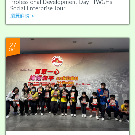
Professional Development Day · TWGHs
Social Enterprise Tour
瀏覽詳情 >
27
OCT