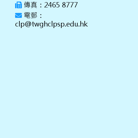
傳真：2465 8777
電郵：
clp@twghclpsp.edu.hk