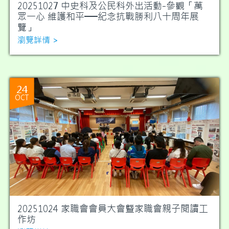
20251027 中史科及公民科外出活動-參觀「萬
眾一心 維護和平──紀念抗戰勝利八十周年展
覽」
瀏覽詳情 >
24
OCT
20251024 家職會會員大會曁家職會親子閱讀工
作坊