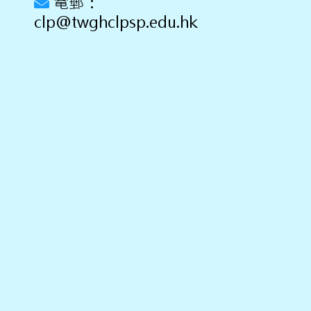
電郵：
clp@twghclpsp.edu.hk